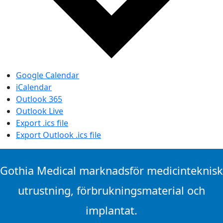
Google Calendar
iCalendar
Outlook 365
Outlook Live
Export .ics file
Export Outlook .ics file
Gothia Medical marknadsför medicinteknisk
utrustning, förbrukningsmaterial och
implantat.