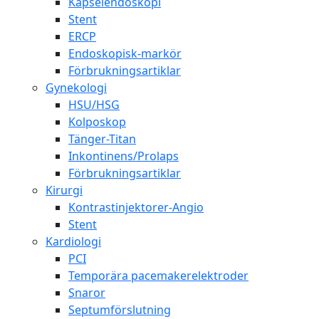
Kapselendoskopi
Stent
ERCP
Endoskopisk-markör
Förbrukningsartiklar
Gynekologi
HSU/HSG
Kolposkop
Tänger-Titan
Inkontinens/Prolaps
Förbrukningsartiklar
Kirurgi
Kontrastinjektorer-Angio
Stent
Kardiologi
PCI
Temporära pacemakerelektroder
Snaror
Septumförslutning