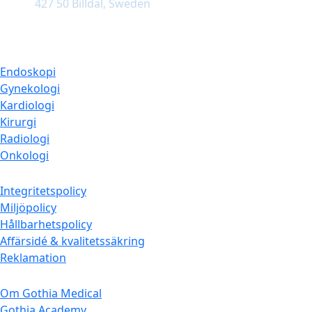
427 50 Billdal, Sweden
Produktområden
Endoskopi
Gynekologi
Kardiologi
Kirurgi
Radiologi
Onkologi
Information
Integritetspolicy
Miljöpolicy
Hållbarhetspolicy
Affärsidé & kvalitetssäkring
Reklamation
Företaget
Om Gothia Medical
Gothia Academy