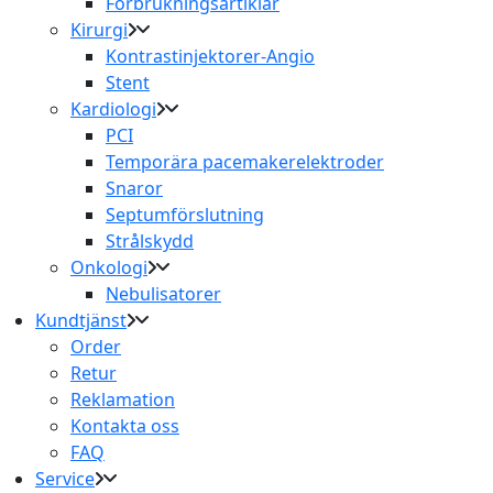
Förbrukningsartiklar
Kirurgi
Kontrastinjektorer-Angio
Stent
Kardiologi
PCI
Temporära pacemakerelektroder
Snaror
Septumförslutning
Strålskydd
Onkologi
Nebulisatorer
Kundtjänst
Order
Retur
Reklamation
Kontakta oss
FAQ
Service