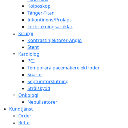
Kolposkop
Tänger-Titan
Inkontinens/Prolaps
Förbrukningsartiklar
Kirurgi
Kontrastinjektorer-Angio
Stent
Kardiologi
PCI
Temporära pacemakerelektroder
Snaror
Septumförslutning
Strålskydd
Onkologi
Nebulisatorer
Kundtjänst
Order
Retur