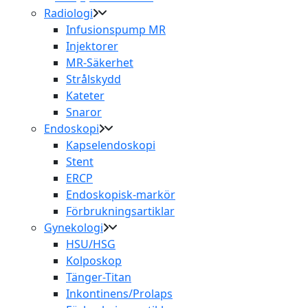
Radiologi
Infusionspump MR
Injektorer
MR-Säkerhet
Strålskydd
Kateter
Snaror
Endoskopi
Kapselendoskopi
Stent
ERCP
Endoskopisk-markör
Förbrukningsartiklar
Gynekologi
HSU/HSG
Kolposkop
Tänger-Titan
Inkontinens/Prolaps