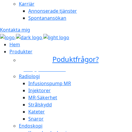
Karriär
Annonserade tjänster
Spontanansökan
Kontakta mig
Hem
Produkter
Poduktfrågor?
+46 (0)31 385 09 00
Radiologi
Infusionspump MR
Injektorer
MR-Säkerhet
Strålskydd
Kateter
Snaror
Endoskopi