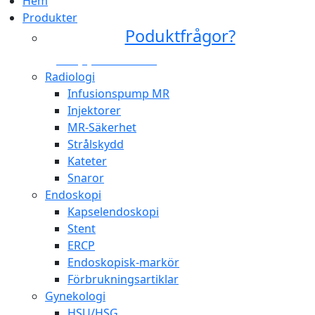
Hem
Produkter
Poduktfrågor?
+46 (0)31 385 09 00
Radiologi
Infusionspump MR
Injektorer
MR-Säkerhet
Strålskydd
Kateter
Snaror
Endoskopi
Kapselendoskopi
Stent
ERCP
Endoskopisk-markör
Förbrukningsartiklar
Gynekologi
HSU/HSG