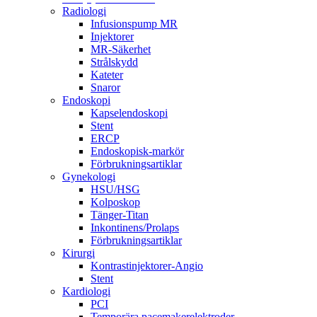
Radiologi
Infusionspump MR
Injektorer
MR-Säkerhet
Strålskydd
Kateter
Snaror
Endoskopi
Kapselendoskopi
Stent
ERCP
Endoskopisk-markör
Förbrukningsartiklar
Gynekologi
HSU/HSG
Kolposkop
Tänger-Titan
Inkontinens/Prolaps
Förbrukningsartiklar
Kirurgi
Kontrastinjektorer-Angio
Stent
Kardiologi
PCI
Temporära pacemakerelektroder