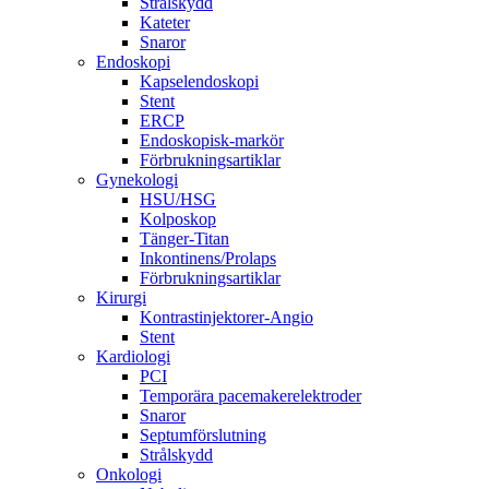
Strålskydd
Kateter
Snaror
Endoskopi
Kapselendoskopi
Stent
ERCP
Endoskopisk-markör
Förbrukningsartiklar
Gynekologi
HSU/HSG
Kolposkop
Tänger-Titan
Inkontinens/Prolaps
Förbrukningsartiklar
Kirurgi
Kontrastinjektorer-Angio
Stent
Kardiologi
PCI
Temporära pacemakerelektroder
Snaror
Septumförslutning
Strålskydd
Onkologi