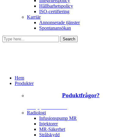
Integritetspolicy
Hållbarhetspolicy
ISO-certifiering
Karriär
Annonserade tjänster
Spontanansökan
Hem
Produkter
Poduktfrågor?
+46 (0)31 385 09 00
Radiologi
Infusionspump MR
Injektorer
MR-Säkerhet
Strålskydd