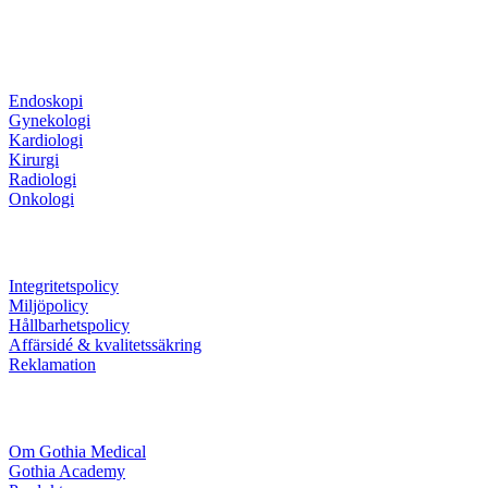
Produktområden
Endoskopi
Gynekologi
Kardiologi
Kirurgi
Radiologi
Onkologi
Information
Integritetspolicy
Miljöpolicy
Hållbarhetspolicy
Affärsidé & kvalitetssäkring
Reklamation
Företaget
Om Gothia Medical
Gothia Academy