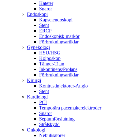
Kateter
Snaror
Endoskopi
Kapselendoskopi
Stent
ERCP
Endoskopisk-markör
Förbrukningsartiklar
Gynekologi
HSU/HSG
Kolposkop
Tänger-Titan
Inkontinens/Prolaps
Förbrukningsartiklar
Kirurgi
Kontrastinjektorer-Angio
Stent
Kardiologi
PCI
Temporära pacemakerelektroder
Snaror
Septumförslutning
Strålskydd
Onkologi
Nebulisatorer