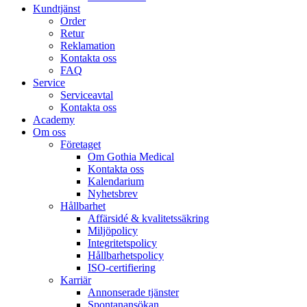
Kundtjänst
Order
Retur
Reklamation
Kontakta oss
FAQ
Service
Serviceavtal
Kontakta oss
Academy
Om oss
Företaget
Om Gothia Medical
Kontakta oss
Kalendarium
Nyhetsbrev
Hållbarhet
Affärsidé & kvalitetssäkring
Miljöpolicy
Integritetspolicy
Hållbarhetspolicy
ISO-certifiering
Karriär
Annonserade tjänster
Spontanansökan