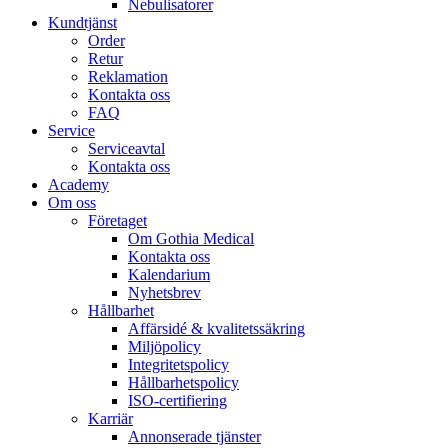
Nebulisatorer
Kundtjänst
Order
Retur
Reklamation
Kontakta oss
FAQ
Service
Serviceavtal
Kontakta oss
Academy
Om oss
Företaget
Om Gothia Medical
Kontakta oss
Kalendarium
Nyhetsbrev
Hållbarhet
Affärsidé & kvalitetssäkring
Miljöpolicy
Integritetspolicy
Hållbarhetspolicy
ISO-certifiering
Karriär
Annonserade tjänster