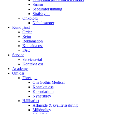
Snaror
Septumförslutning
Strålskydd
Onkologi
Nebulisatorer
Kundtjänst
Order
Retur
Reklamation
Kontakta oss
FAQ
Service
Serviceavtal
Kontakta oss
Academy
Om oss
Företaget
Om Gothia Medical
Kontakta oss
Kalendarium
Nyhetsbrev
Hållbarhet
Affärsidé & kvalitetssäkring
Miljöpolicy