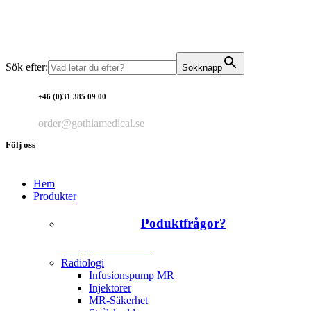
Sök efter:
Sökknapp
+46 (0)31 385 09 00
order@gothiamedical.se
Följ oss
Hem
Produkter
Poduktfrågor?
+46 (0)31 385 09 00
Radiologi
Infusionspump MR
Injektorer
MR-Säkerhet