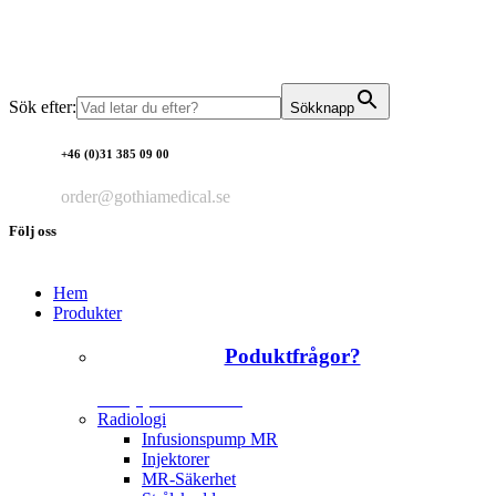
Sök efter:
Sökknapp
+46 (0)31 385 09 00
order@gothiamedical.se
Följ oss
Hem
Produkter
Poduktfrågor?
+46 (0)31 385 09 00
Radiologi
Infusionspump MR
Injektorer
MR-Säkerhet