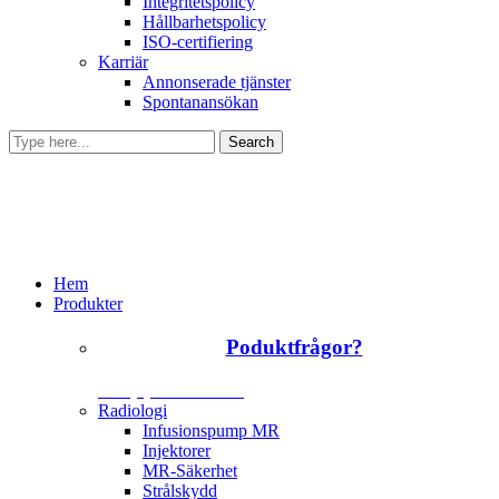
Integritetspolicy
Hållbarhetspolicy
ISO-certifiering
Karriär
Annonserade tjänster
Spontanansökan
Hem
Produkter
Poduktfrågor?
+46 (0)31 385 09 00
Radiologi
Infusionspump MR
Injektorer
MR-Säkerhet
Strålskydd