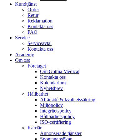
Kundtjänst
Order
Retur
Reklamation
Kontakta oss
FAQ
Service
Serviceavtal
Kontakta oss
Academy
Om oss
Företaget
Om Gothia Medical
Kontakta oss
Kalendarium
Nyhetsbrev
Hållbarhet
Affärsidé & kvalitetssäkring
Miljöpolicy
Integritetspolicy
Hållbarhetspolicy
ISO-certifiering
Karriär
Annonserade tjänster
Spontanansökan