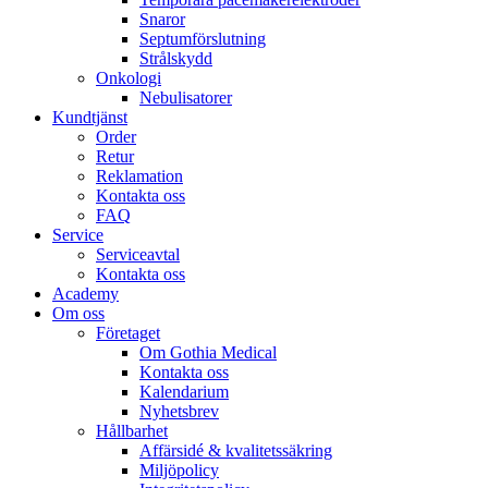
Snaror
Septumförslutning
Strålskydd
Onkologi
Nebulisatorer
Kundtjänst
Order
Retur
Reklamation
Kontakta oss
FAQ
Service
Serviceavtal
Kontakta oss
Academy
Om oss
Företaget
Om Gothia Medical
Kontakta oss
Kalendarium
Nyhetsbrev
Hållbarhet
Affärsidé & kvalitetssäkring
Miljöpolicy