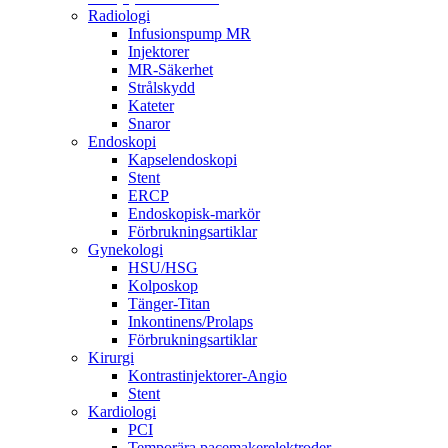
Radiologi
Infusionspump MR
Injektorer
MR-Säkerhet
Strålskydd
Kateter
Snaror
Endoskopi
Kapselendoskopi
Stent
ERCP
Endoskopisk-markör
Förbrukningsartiklar
Gynekologi
HSU/HSG
Kolposkop
Tänger-Titan
Inkontinens/Prolaps
Förbrukningsartiklar
Kirurgi
Kontrastinjektorer-Angio
Stent
Kardiologi
PCI
Temporära pacemakerelektroder