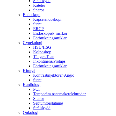
Strålskydd
Kateter
Snaror
Endoskopi
Kapselendoskopi
Stent
ERCP
Endoskopisk-markör
Förbrukningsartiklar
Gynekologi
HSU/HSG
Kolposkop
Tänger-Titan
Inkontinens/Prolaps
Förbrukningsartiklar
Kirurgi
Kontrastinjektorer-Angio
Stent
Kardiologi
PCI
Temporära pacemakerelektroder
Snaror
Septumförslutning
Strålskydd
Onkologi