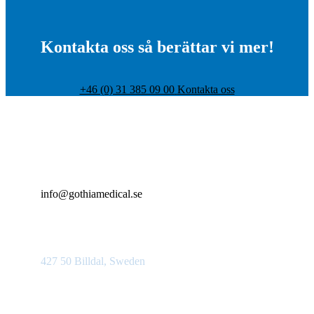
Kontakta oss så berättar vi mer!
+46 (0) 31 385 09 00
Kontakta oss
+46 (0)31 385 09 00
info@gothiamedical.se
Bolshedens industriväg 20
427 50 Billdal, Sweden
Produktområden