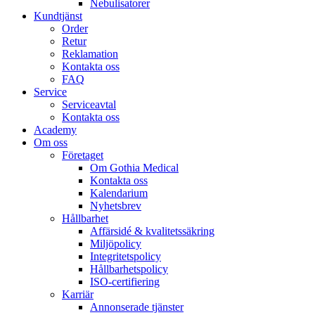
Nebulisatorer
Kundtjänst
Order
Retur
Reklamation
Kontakta oss
FAQ
Service
Serviceavtal
Kontakta oss
Academy
Om oss
Företaget
Om Gothia Medical
Kontakta oss
Kalendarium
Nyhetsbrev
Hållbarhet
Affärsidé & kvalitetssäkring
Miljöpolicy
Integritetspolicy
Hållbarhetspolicy
ISO-certifiering
Karriär
Annonserade tjänster