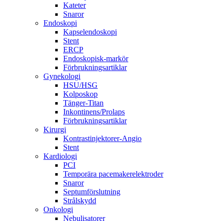
Kateter
Snaror
Endoskopi
Kapselendoskopi
Stent
ERCP
Endoskopisk-markör
Förbrukningsartiklar
Gynekologi
HSU/HSG
Kolposkop
Tänger-Titan
Inkontinens/Prolaps
Förbrukningsartiklar
Kirurgi
Kontrastinjektorer-Angio
Stent
Kardiologi
PCI
Temporära pacemakerelektroder
Snaror
Septumförslutning
Strålskydd
Onkologi
Nebulisatorer