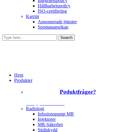
Integritetspolicy
Hållbarhetspolicy
ISO-certifiering
Karriär
Annonserade tjänster
Spontanansökan
Hem
Produkter
Poduktfrågor?
+46 (0)31 385 09 00
Radiologi
Infusionspump MR
Injektorer
MR-Säkerhet
Strålskydd