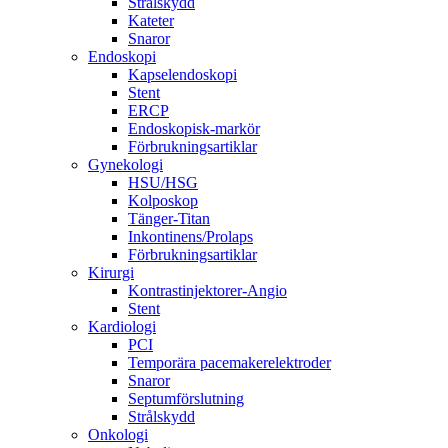
Strålskydd
Kateter
Snaror
Endoskopi
Kapselendoskopi
Stent
ERCP
Endoskopisk-markör
Förbrukningsartiklar
Gynekologi
HSU/HSG
Kolposkop
Tänger-Titan
Inkontinens/Prolaps
Förbrukningsartiklar
Kirurgi
Kontrastinjektorer-Angio
Stent
Kardiologi
PCI
Temporära pacemakerelektroder
Snaror
Septumförslutning
Strålskydd
Onkologi