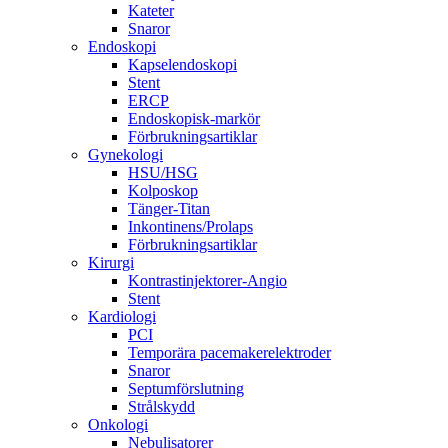
Kateter
Snaror
Endoskopi
Kapselendoskopi
Stent
ERCP
Endoskopisk-markör
Förbrukningsartiklar
Gynekologi
HSU/HSG
Kolposkop
Tänger-Titan
Inkontinens/Prolaps
Förbrukningsartiklar
Kirurgi
Kontrastinjektorer-Angio
Stent
Kardiologi
PCI
Temporära pacemakerelektroder
Snaror
Septumförslutning
Strålskydd
Onkologi
Nebulisatorer