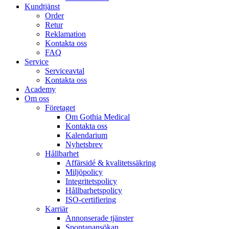
Kundtjänst
Order
Retur
Reklamation
Kontakta oss
FAQ
Service
Serviceavtal
Kontakta oss
Academy
Om oss
Företaget
Om Gothia Medical
Kontakta oss
Kalendarium
Nyhetsbrev
Hållbarhet
Affärsidé & kvalitetssäkring
Miljöpolicy
Integritetspolicy
Hållbarhetspolicy
ISO-certifiering
Karriär
Annonserade tjänster
Spontanansökan