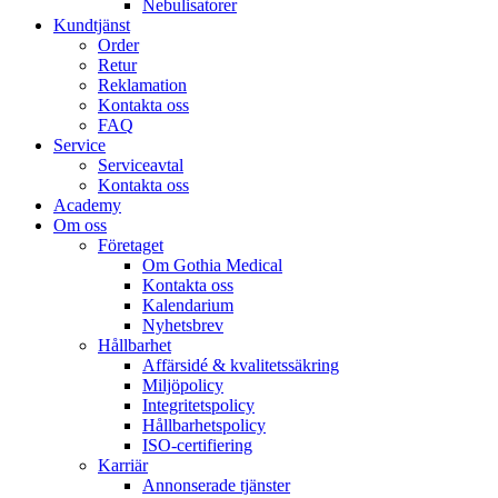
Nebulisatorer
Kundtjänst
Order
Retur
Reklamation
Kontakta oss
FAQ
Service
Serviceavtal
Kontakta oss
Academy
Om oss
Företaget
Om Gothia Medical
Kontakta oss
Kalendarium
Nyhetsbrev
Hållbarhet
Affärsidé & kvalitetssäkring
Miljöpolicy
Integritetspolicy
Hållbarhetspolicy
ISO-certifiering
Karriär
Annonserade tjänster