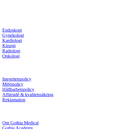
Produktområden
Endoskopi
Gynekologi
Kardiologi
Kirurgi
Radiologi
Onkologi
Information
Integritetspolicy
Miljöpolicy
Hållbarhetspolicy
Affärsidé & kvalitetssäkring
Reklamation
Företaget
Om Gothia Medical
Gothia Academy