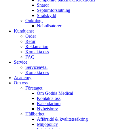
Snaror
Septumförslutning
Strålskydd
Onkologi
Nebulisatorer
Kundtjänst
Order
Retur
Reklamation
Kontakta oss
FAQ
Service
Serviceavtal
Kontakta oss
Academy
Om oss
Företaget
Om Gothia Medical
Kontakta oss
Kalendarium
Nyhetsbrev
Hållbarhet
Affärsidé & kvalitetssäkring
Miljöpolicy