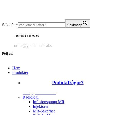
Sök efter:
Sökknapp
+46 (0)31 385 09 00
order@gothiamedical.se
Följ oss
Hem
Produkter
Poduktfrågor?
+46 (0)31 385 09 00
Radiologi
Infusionspump MR
Injektorer
MR-Säkerhet