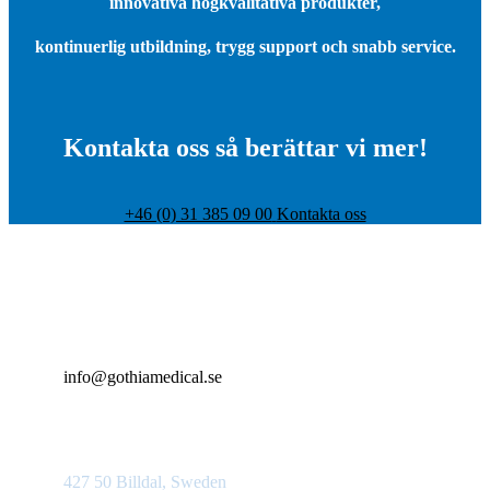
innovativa högkvalitativa produkter,
kontinuerlig utbildning, trygg support och snabb service.
Kontakta oss så berättar vi mer!
+46 (0) 31 385 09 00
Kontakta oss
+46 (0)31 385 09 00
info@gothiamedical.se
Bolshedens industriväg 20
427 50 Billdal, Sweden