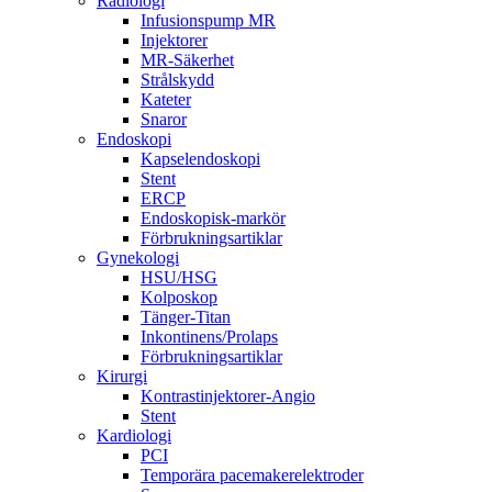
Radiologi
Infusionspump MR
Injektorer
MR-Säkerhet
Strålskydd
Kateter
Snaror
Endoskopi
Kapselendoskopi
Stent
ERCP
Endoskopisk-markör
Förbrukningsartiklar
Gynekologi
HSU/HSG
Kolposkop
Tänger-Titan
Inkontinens/Prolaps
Förbrukningsartiklar
Kirurgi
Kontrastinjektorer-Angio
Stent
Kardiologi
PCI
Temporära pacemakerelektroder