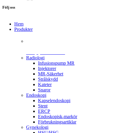
Följ oss
Hem
Produkter
+46 (0)31 385 09 00
Radiologi
Infusionspump MR
Injektorer
MR-Säkerhet
Strålskydd
Kateter
Snaror
Endoskopi
Kapselendoskopi
Stent
ERCP
Endoskopisk-markör
Förbrukningsartiklar
Gynekologi
HSU/HSG