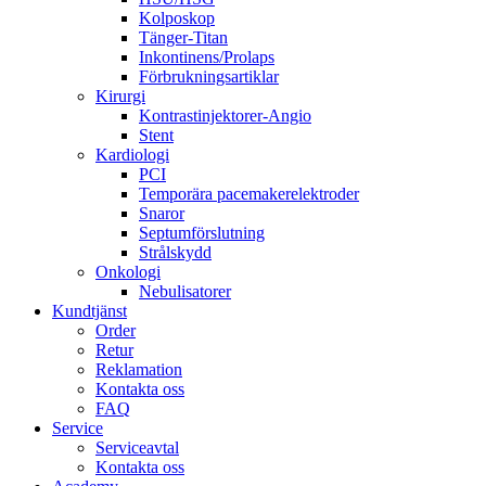
Kolposkop
Tänger-Titan
Inkontinens/Prolaps
Förbrukningsartiklar
Kirurgi
Kontrastinjektorer-Angio
Stent
Kardiologi
PCI
Temporära pacemakerelektroder
Snaror
Septumförslutning
Strålskydd
Onkologi
Nebulisatorer
Kundtjänst
Order
Retur
Reklamation
Kontakta oss
FAQ
Service
Serviceavtal
Kontakta oss