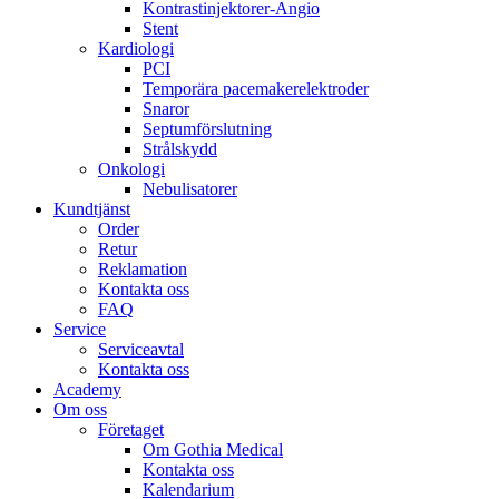
Kontrastinjektorer-Angio
Stent
Kardiologi
PCI
Temporära pacemakerelektroder
Snaror
Septumförslutning
Strålskydd
Onkologi
Nebulisatorer
Kundtjänst
Order
Retur
Reklamation
Kontakta oss
FAQ
Service
Serviceavtal
Kontakta oss
Academy
Om oss
Företaget
Om Gothia Medical
Kontakta oss
Kalendarium