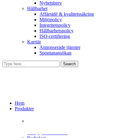
Nyhetsbrev
Hållbarhet
Affärsidé & kvalitetssäkring
Miljöpolicy
Integritetspolicy
Hållbarhetspolicy
ISO-certifiering
Karriär
Annonserade tjänster
Spontanansökan
Hem
Produkter
+46 (0)31 385 09 00