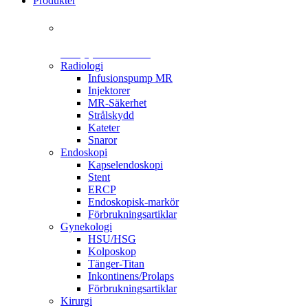
Produkter
+46 (0)31 385 09 00
Radiologi
Infusionspump MR
Injektorer
MR-Säkerhet
Strålskydd
Kateter
Snaror
Endoskopi
Kapselendoskopi
Stent
ERCP
Endoskopisk-markör
Förbrukningsartiklar
Gynekologi
HSU/HSG
Kolposkop
Tänger-Titan
Inkontinens/Prolaps
Förbrukningsartiklar
Kirurgi