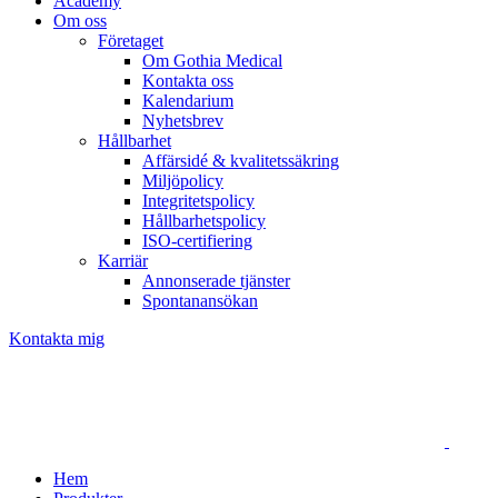
Academy
Om oss
Företaget
Om Gothia Medical
Kontakta oss
Kalendarium
Nyhetsbrev
Hållbarhet
Affärsidé & kvalitetssäkring
Miljöpolicy
Integritetspolicy
Hållbarhetspolicy
ISO-certifiering
Karriär
Annonserade tjänster
Spontanansökan
Kontakta mig
Hem