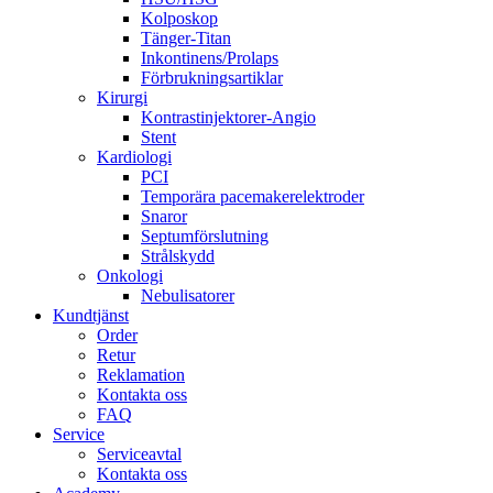
Kolposkop
Tänger-Titan
Inkontinens/Prolaps
Förbrukningsartiklar
Kirurgi
Kontrastinjektorer-Angio
Stent
Kardiologi
PCI
Temporära pacemakerelektroder
Snaror
Septumförslutning
Strålskydd
Onkologi
Nebulisatorer
Kundtjänst
Order
Retur
Reklamation
Kontakta oss
FAQ
Service
Serviceavtal
Kontakta oss