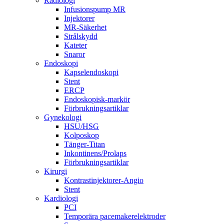
Radiologi
Infusionspump MR
Injektorer
MR-Säkerhet
Strålskydd
Kateter
Snaror
Endoskopi
Kapselendoskopi
Stent
ERCP
Endoskopisk-markör
Förbrukningsartiklar
Gynekologi
HSU/HSG
Kolposkop
Tänger-Titan
Inkontinens/Prolaps
Förbrukningsartiklar
Kirurgi
Kontrastinjektorer-Angio
Stent
Kardiologi
PCI
Temporära pacemakerelektroder