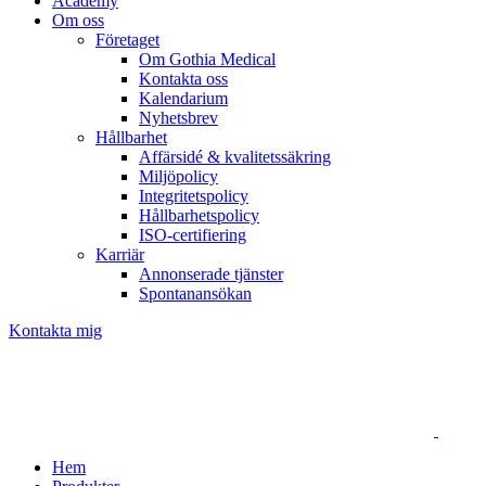
Academy
Om oss
Företaget
Om Gothia Medical
Kontakta oss
Kalendarium
Nyhetsbrev
Hållbarhet
Affärsidé & kvalitetssäkring
Miljöpolicy
Integritetspolicy
Hållbarhetspolicy
ISO-certifiering
Karriär
Annonserade tjänster
Spontanansökan
Kontakta mig
Hem