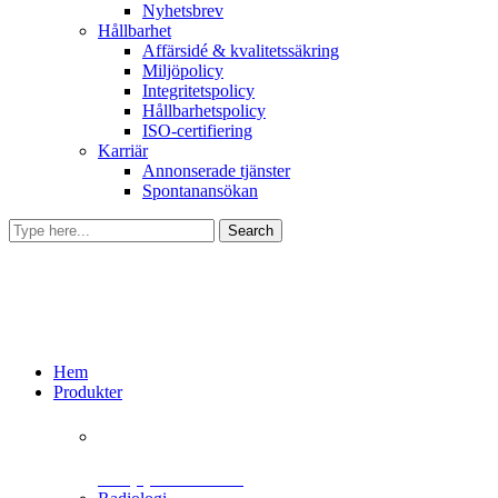
Nyhetsbrev
Hållbarhet
Affärsidé & kvalitetssäkring
Miljöpolicy
Integritetspolicy
Hållbarhetspolicy
ISO-certifiering
Karriär
Annonserade tjänster
Spontanansökan
Hem
Produkter
+46 (0)31 385 09 00