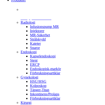
Produkter
+46 (0)31 385 09 00
Radiologi
Infusionspump MR
Injektorer
MR-Säkerhet
Strålskydd
Kateter
Snaror
Endoskopi
Kapselendoskopi
Stent
ERCP
Endoskopisk-markör
Förbrukningsartiklar
Gynekologi
HSU/HSG
Kolposkop
Tänger-Titan
Inkontinens/Prolaps
Förbrukningsartiklar
Kirurgi