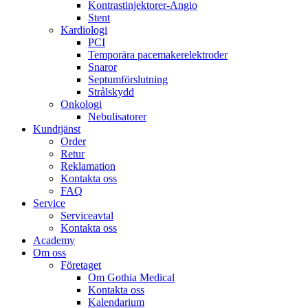
Kontrastinjektorer-Angio
Stent
Kardiologi
PCI
Temporära pacemakerelektroder
Snaror
Septumförslutning
Strålskydd
Onkologi
Nebulisatorer
Kundtjänst
Order
Retur
Reklamation
Kontakta oss
FAQ
Service
Serviceavtal
Kontakta oss
Academy
Om oss
Företaget
Om Gothia Medical
Kontakta oss
Kalendarium