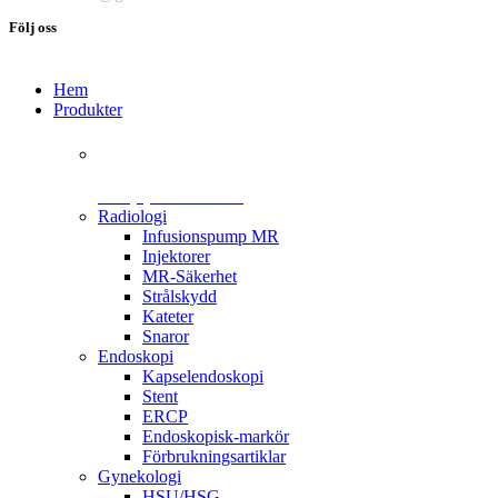
Följ oss
Hem
Produkter
+46 (0)31 385 09 00
Radiologi
Infusionspump MR
Injektorer
MR-Säkerhet
Strålskydd
Kateter
Snaror
Endoskopi
Kapselendoskopi
Stent
ERCP
Endoskopisk-markör
Förbrukningsartiklar
Gynekologi
HSU/HSG