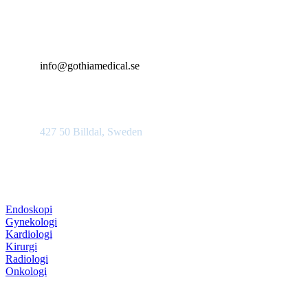
+46 (0)31 385 09 00
info@gothiamedical.se
Bolshedens industriväg 20
427 50 Billdal, Sweden
Produktområden
Endoskopi
Gynekologi
Kardiologi
Kirurgi
Radiologi
Onkologi
Information