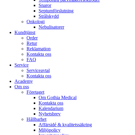
Snaror
Septumförslutning
Strålskydd
Onkologi
Nebulisatorer
Kundtjänst
Order
Retur
Reklamation
Kontakta oss
FAQ
Service
Serviceavtal
Kontakta oss
Academy
Om oss
Företaget
Om Gothia Medical
Kontakta oss
Kalendarium
Nyhetsbrev
Hållbarhet
Affärsidé & kvalitetssäkring
Miljöpolicy