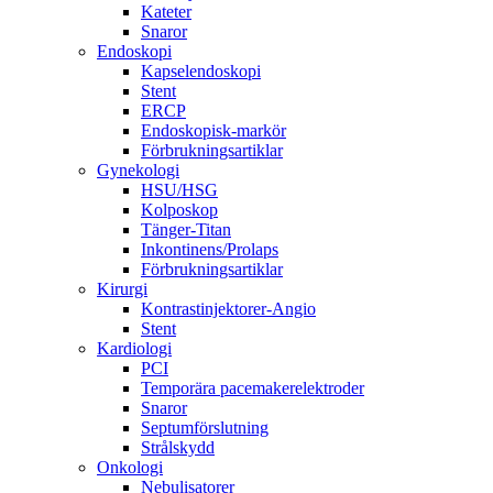
Kateter
Snaror
Endoskopi
Kapselendoskopi
Stent
ERCP
Endoskopisk-markör
Förbrukningsartiklar
Gynekologi
HSU/HSG
Kolposkop
Tänger-Titan
Inkontinens/Prolaps
Förbrukningsartiklar
Kirurgi
Kontrastinjektorer-Angio
Stent
Kardiologi
PCI
Temporära pacemakerelektroder
Snaror
Septumförslutning
Strålskydd
Onkologi
Nebulisatorer