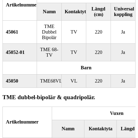
Artikelnummer
Längd
Universal
Namn
Kontaktyta
(cm)
koppling
TME
45061
Dubbel
TV
220
Ja
Bipolär
TME 68-
45052-01
TV
220
Ja
TV
Barn
45050
TME68VL
VL
220
Ja
TME dubbel-bipolär & quadripolär.
Vuxen
Artikelnummer
Namn
Kontaktyta
Längd (