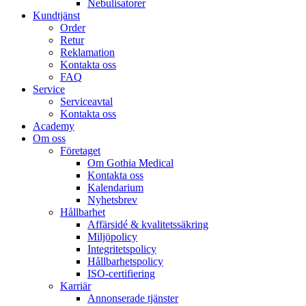
Nebulisatorer
Kundtjänst
Order
Retur
Reklamation
Kontakta oss
FAQ
Service
Serviceavtal
Kontakta oss
Academy
Om oss
Företaget
Om Gothia Medical
Kontakta oss
Kalendarium
Nyhetsbrev
Hållbarhet
Affärsidé & kvalitetssäkring
Miljöpolicy
Integritetspolicy
Hållbarhetspolicy
ISO-certifiering
Karriär
Annonserade tjänster