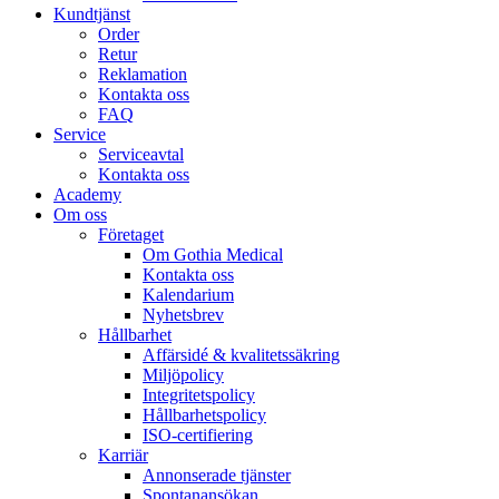
Kundtjänst
Order
Retur
Reklamation
Kontakta oss
FAQ
Service
Serviceavtal
Kontakta oss
Academy
Om oss
Företaget
Om Gothia Medical
Kontakta oss
Kalendarium
Nyhetsbrev
Hållbarhet
Affärsidé & kvalitetssäkring
Miljöpolicy
Integritetspolicy
Hållbarhetspolicy
ISO-certifiering
Karriär
Annonserade tjänster
Spontanansökan