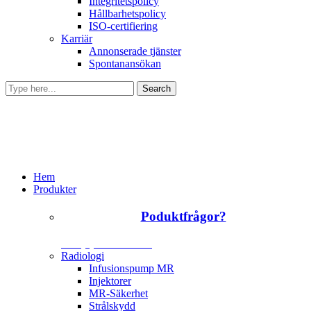
Integritetspolicy
Hållbarhetspolicy
ISO-certifiering
Karriär
Annonserade tjänster
Spontanansökan
Hem
Produkter
Poduktfrågor?
+46 (0)31 385 09 00
Radiologi
Infusionspump MR
Injektorer
MR-Säkerhet
Strålskydd