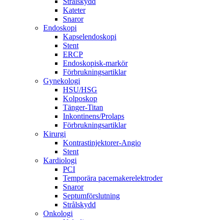
Strålskydd
Kateter
Snaror
Endoskopi
Kapselendoskopi
Stent
ERCP
Endoskopisk-markör
Förbrukningsartiklar
Gynekologi
HSU/HSG
Kolposkop
Tänger-Titan
Inkontinens/Prolaps
Förbrukningsartiklar
Kirurgi
Kontrastinjektorer-Angio
Stent
Kardiologi
PCI
Temporära pacemakerelektroder
Snaror
Septumförslutning
Strålskydd
Onkologi