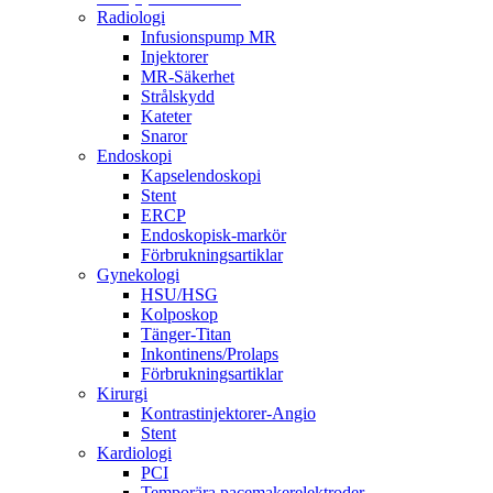
Radiologi
Infusionspump MR
Injektorer
MR-Säkerhet
Strålskydd
Kateter
Snaror
Endoskopi
Kapselendoskopi
Stent
ERCP
Endoskopisk-markör
Förbrukningsartiklar
Gynekologi
HSU/HSG
Kolposkop
Tänger-Titan
Inkontinens/Prolaps
Förbrukningsartiklar
Kirurgi
Kontrastinjektorer-Angio
Stent
Kardiologi
PCI
Temporära pacemakerelektroder