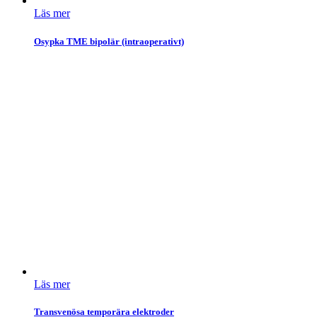
Läs mer
Osypka TME bipolär (intraoperativt)
Läs mer
Transvenösa temporära elektroder