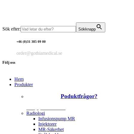
Sök efter:
Sökknapp
+46 (0)31 385 09 00
order@gothiamedical.se
Följ oss
Hem
Produkter
Poduktfrågor?
+46 (0)31 385 09 00
Radiologi
Infusionspump MR
Injektorer
MR-Säkerhet