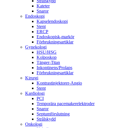
Strålskydd
Kateter
Snaror
Endoskopi
Kapselendoskopi
Stent
ERCP
Endoskopisk-markör
Förbrukningsartiklar
Gynekologi
HSU/HSG
Kolposkop
Tänger-Titan
Inkontinens/Prolaps
Förbrukningsartiklar
Kirurgi
Kontrastinjektorer-Angio
Stent
Kardiologi
PCI
Temporära pacemakerelektroder
Snaror
Septumförslutning
Strålskydd
Onkologi