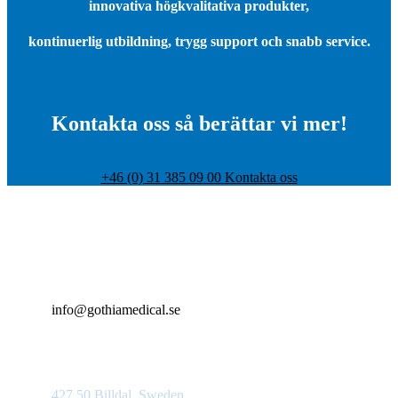
innovativa högkvalitativa produkter,
kontinuerlig utbildning, trygg support och snabb service.
Kontakta oss så berättar vi mer!
+46 (0) 31 385 09 00
Kontakta oss
+46 (0)31 385 09 00
info@gothiamedical.se
Bolshedens industriväg 20
427 50 Billdal, Sweden