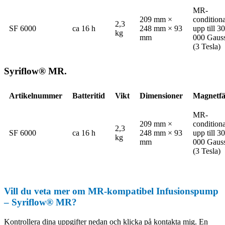
MR-
209 mm ×
conditiona
2,3
SF 6000
ca 16 h
248 mm × 93
upp till 30
kg
mm
000 Gaus
(3 Tesla)
Syriflow® MR.
Artikelnummer
Batteritid
Vikt
Dimensioner
Magnetfä
MR-
209 mm ×
conditiona
2,3
SF 6000
ca 16 h
248 mm × 93
upp till 30
kg
mm
000 Gaus
(3 Tesla)
Vill du veta mer om MR-kompatibel Infusionspump
– Syriflow® MR?
Kontrollera dina uppgifter nedan och klicka på kontakta mig. En