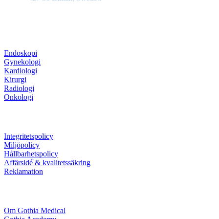
Produktområden
Endoskopi
Gynekologi
Kardiologi
Kirurgi
Radiologi
Onkologi
Information
Integritetspolicy
Miljöpolicy
Hållbarhetspolicy
Affärsidé & kvalitetssäkring
Reklamation
Företaget
Om Gothia Medical