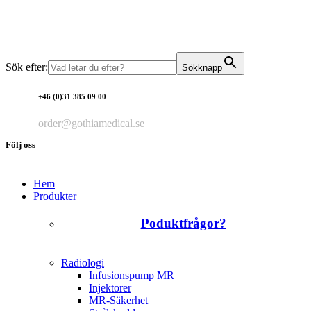
Sök efter:
Sökknapp
+46 (0)31 385 09 00
order@gothiamedical.se
Följ oss
Hem
Produkter
Poduktfrågor?
+46 (0)31 385 09 00
Radiologi
Infusionspump MR
Injektorer
MR-Säkerhet