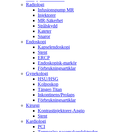
Radiologi
Infusionspump MR
Injektorer
MR-Säkerhet
Strålskydd
Kateter
Snaror
Endoskopi
Kapselendoskopi
Stent
ERCP
Endoskopisk-markör
Förbrukningsartiklar
Gynekologi
HSU/HSG
Kolposkop
Tänger-Titan
Inkontinens/Prolaps
Förbrukningsartiklar
Kirurgi
Kontrastinjektorer-Angio
Stent
Kardiologi
PCI
Temporära pacemakerelektroder