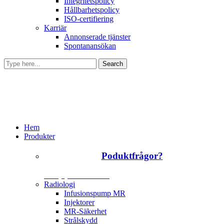
Integritetspolicy
Hållbarhetspolicy
ISO-certifiering
Karriär
Annonserade tjänster
Spontanansökan
Hem
Produkter
Poduktfrågor?
+46 (0)31 385 09 00
Radiologi
Infusionspump MR
Injektorer
MR-Säkerhet
Strålskydd