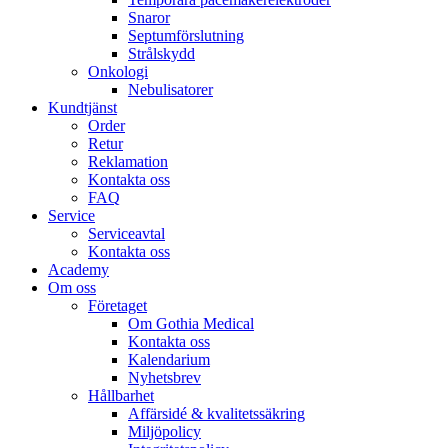
Snaror
Septumförslutning
Strålskydd
Onkologi
Nebulisatorer
Kundtjänst
Order
Retur
Reklamation
Kontakta oss
FAQ
Service
Serviceavtal
Kontakta oss
Academy
Om oss
Företaget
Om Gothia Medical
Kontakta oss
Kalendarium
Nyhetsbrev
Hållbarhet
Affärsidé & kvalitetssäkring
Miljöpolicy